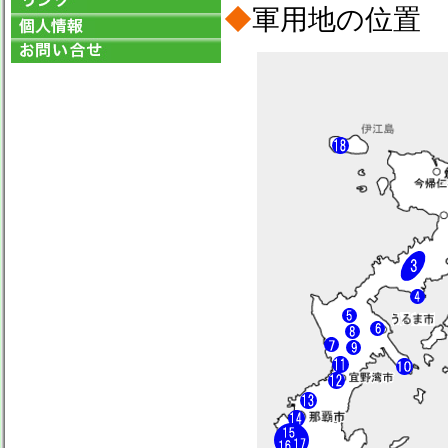
◆
軍用地の位置