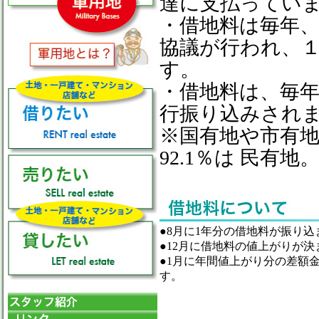
達に支払っています
・借地料は毎年
協議が行われ、
す。
・借地料は、毎
行振り込みされ
※国有地や市有地
92.1％は 民有地
●8月に1年分の借地料が振り込
●12月に借地料の値上がりが決
●1月に年間値上がり分の差額
す。