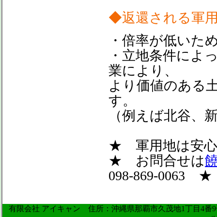
◆返還される軍
・倍率が低いた
・立地条件によ
業により、
より価値のある
す。
（例えば北谷、
★ 軍用地は安
★ お問合せは
098-869-0063 ★
有限会社 アイキャン 住所：沖縄県那覇市久茂地1丁目4番9号アイ