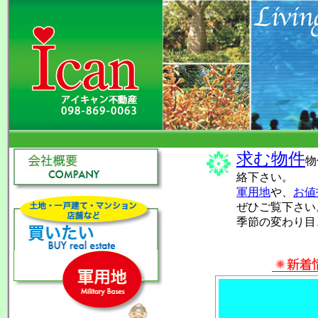
求む物件
物
絡下さい。
軍用地
や、
お値
ぜひご覧下さい
季節の変わり